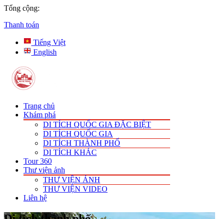
Tổng cộng:
Thanh toán
Tiếng Việt
English
Trang chủ
Khám phá
DI TÍCH QUỐC GIA ĐẶC BIỆT
DI TÍCH QUỐC GIA
DI TÍCH THÀNH PHỐ
DI TÍCH KHÁC
Tour 360
Thư viện ảnh
THƯ VIỆN ẢNH
THƯ VIỆN VIDEO
Liên hệ
Di tích thành phố