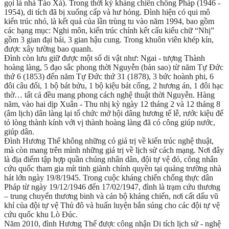
gọi là nhà Tào Xá). Trong thời kỳ kháng chiến chống Pháp (1946 -
1954), di tích đã bị xuống cấp và hư hỏng. Đình hiện có qui mô
kiến trúc nhỏ, là kết quả của lần trùng tu vào năm 1994, bao gồm
các hạng mục: Nghi môn, kiến trúc chính kết cấu kiểu chữ “Nhị”
gồm 3 gian đại bái, 3 gian hậu cung. Trong khuôn viên khép kín,
được xây tường bao quanh.
Đình còn lưu giữ được một số di vật như: Ngai - tượng Thành
hoàng làng, 5 đạo sắc phong thời Nguyễn (bản sao) từ năm Tự Đức
thứ 6 (1853) đến năm Tự Đức thứ 31 (1878), 3 bức hoành phi, 6
đôi câu đối, 1 bộ bát bửu, 1 bộ kiệu bát cống, 2 hương án, 1 đôi hạc
thờ… tất cả đều mang phong cách nghệ thuật thời Nguyễn. Hàng
năm, vào hai dịp Xuân - Thu nhị kỳ ngày 12 tháng 2 và 12 tháng 8
(âm lịch) dân làng lại tổ chức mở hội dâng hương tế lễ, rước kiệu để
tỏ lòng thành kính với vị thành hoàng làng đã có công giúp nước,
giúp dân.
Đình Hương Thể không những có giá trị về kiến trúc nghệ thuật,
mà còn mang trên mình những giá trị về lịch sử cách mạng. Nơi đây
là địa điểm tập hợp quần chúng nhân dân, đội tự vệ đỏ, công nhân
cứu quốc tham gia mít tinh giành chính quyền tại quảng trường nhà
hát lớn ngày 19/8/1945. Trong cuộc kháng chiến chống thực dân
Pháp từ ngày 19/12/1946 đến 17/02/1947, đình là trạm cứu thương
– trung chuyển thương binh và cán bộ kháng chiến, nơi cất dấu vũ
khí của đội tự vệ Thủ đô và huấn luyện bắn súng cho các đội tự vệ
cứu quốc khu Lò Đúc.
Năm 2010, đình Hương Thể được công nhận Di tích lịch sử - nghệ