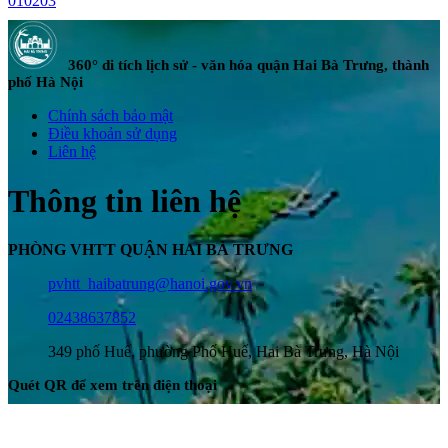
01
02
03
360° di tích lịch sử - văn hóa quận Hai Bà Trưng, thành
phố Hà Nội
Chính sách bảo mật
Điều khoản sử dụng
Liên hệ
Thông tin liên hệ
PHÒNG VHTT QUẬN HAI BÀ TRƯNG
pvhtt_haibatrung@hanoi.gov.vn
02438637852
349 phố Huế, phường Phố Huế, Hai Bà Trưng, Hà Nội
Quét QR để xem trên điện thoại