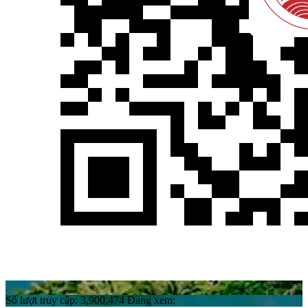
Số lượt truy cập:
3,900,474
Đang xem: