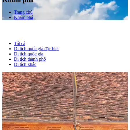
Trang chủ
Khám phá
Tất cả
Di tích quốc gia đặc biệt
Di tích quốc gia
Di tích thành phố
Di tích khác