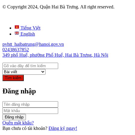
© Copyright 2024, Quận Hai Bà Trưng. All right reserved.
Tiếng Việt
English
pvhtt_haibatrung@hanoi.gov.vn
02438637852
349 phố Huế, phường Phố Huế, Hai Bà Trưng, Hà Nội
Tìm kiếm
Đăng nhập
Đăng nhập
Quên mật khẩu?
Bạn chưa có tài khoản?
Đăng ký ngay!