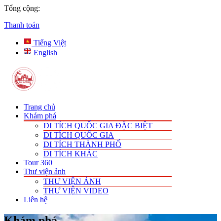
Tổng cộng:
Thanh toán
Tiếng Việt
English
Trang chủ
Khám phá
DI TÍCH QUỐC GIA ĐẶC BIỆT
DI TÍCH QUỐC GIA
DI TÍCH THÀNH PHỐ
DI TÍCH KHÁC
Tour 360
Thư viện ảnh
THƯ VIỆN ẢNH
THƯ VIỆN VIDEO
Liên hệ
Khám phá