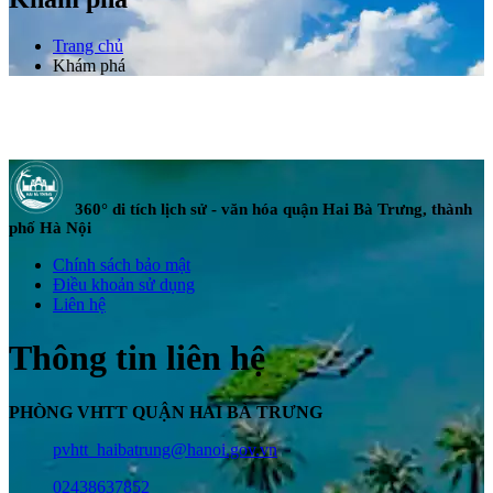
Trang chủ
Khám phá
360° di tích lịch sử - văn hóa quận Hai Bà Trưng, thành
phố Hà Nội
Chính sách bảo mật
Điều khoản sử dụng
Liên hệ
Thông tin liên hệ
PHÒNG VHTT QUẬN HAI BÀ TRƯNG
pvhtt_haibatrung@hanoi.gov.vn
02438637852