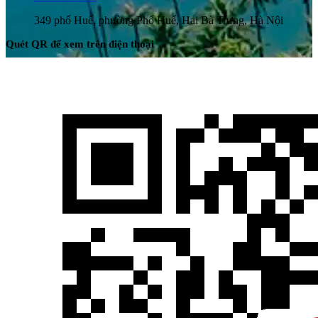
349 phố Huế, phường Phố Huế, Hai Bà Trưng, Hà Nội
Quét QR để xem trên điện thoại