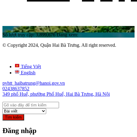
Số lượt truy cập:
3,899,676
Đang xem:
© Copyright 2024, Quận Hai Bà Trưng. All right reserved.
Tiếng Việt
English
pvhtt_haibatrung@hanoi.gov.vn
02438637852
349 phố Huế, phường Phố Huế, Hai Bà Trưng, Hà Nội
Tìm kiếm
Đăng nhập