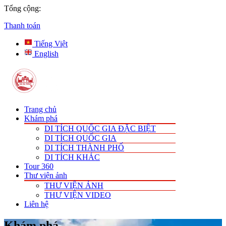
Tổng cộng:
Thanh toán
Tiếng Việt
English
Trang chủ
Khám phá
DI TÍCH QUỐC GIA ĐẶC BIỆT
DI TÍCH QUỐC GIA
DI TÍCH THÀNH PHỐ
DI TÍCH KHÁC
Tour 360
Thư viện ảnh
THƯ VIỆN ẢNH
THƯ VIỆN VIDEO
Liên hệ
Khám phá