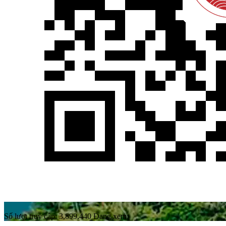
Số lượt truy cập:
3,899,440
Đang xem: