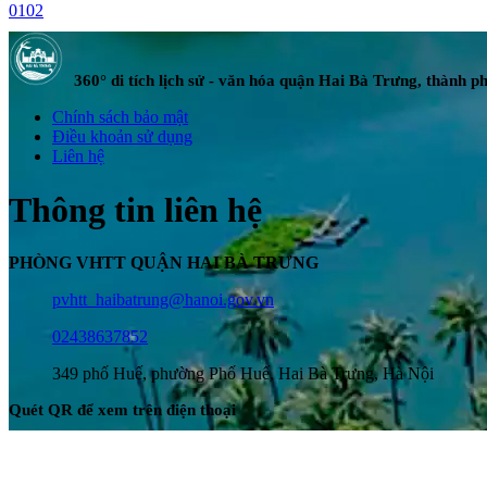
01
02
360° di tích lịch sử - văn hóa quận Hai Bà Trưng, thành p
Chính sách bảo mật
Điều khoản sử dụng
Liên hệ
Thông tin liên hệ
PHÒNG VHTT QUẬN HAI BÀ TRƯNG
pvhtt_haibatrung@hanoi.gov.vn
02438637852
349 phố Huế, phường Phố Huế, Hai Bà Trưng, Hà Nội
Quét QR để xem trên điện thoại