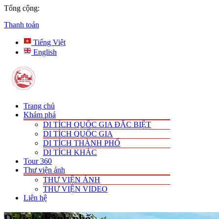
Tổng cộng:
Thanh toán
Tiếng Việt
English
Trang chủ
Khám phá
DI TÍCH QUỐC GIA ĐẶC BIỆT
DI TÍCH QUỐC GIA
DI TÍCH THÀNH PHỐ
DI TÍCH KHÁC
Tour 360
Thư viện ảnh
THƯ VIỆN ẢNH
THƯ VIỆN VIDEO
Liên hệ
Di tích thành phố