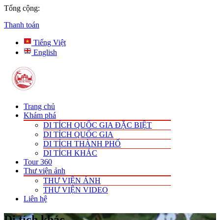
Tổng cộng:
Thanh toán
Tiếng Việt
English
Trang chủ
Khám phá
DI TÍCH QUỐC GIA ĐẶC BIỆT
DI TÍCH QUỐC GIA
DI TÍCH THÀNH PHỐ
DI TÍCH KHÁC
Tour 360
Thư viện ảnh
THƯ VIỆN ẢNH
THƯ VIỆN VIDEO
Liên hệ
Di tích khác