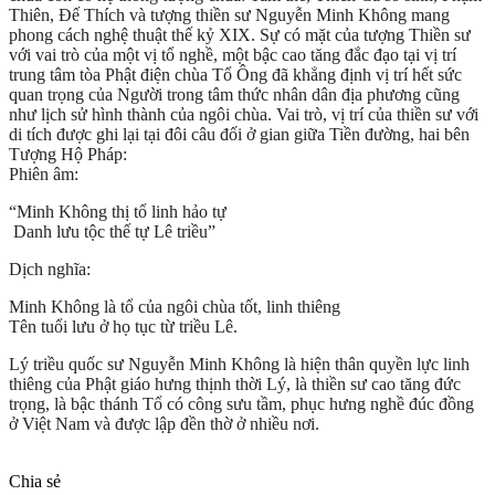
Thiên, Đế Thích và tượng thiền sư Nguyễn Minh Không mang
phong cách nghệ thuật thế kỷ XIX. Sự có mặt của tượng Thiền sư
với vai trò của một vị tổ nghề, một bậc cao tăng đắc đạo tại vị trí
trung tâm tòa Phật điện chùa Tổ Ông đã khẳng định vị trí hết sức
quan trọng của Người trong tâm thức nhân dân địa phương cũng
như lịch sử hình thành của ngôi chùa. Vai trò, vị trí của thiền sư với
di tích được ghi lại tại đôi câu đối ở gian giữa Tiền đường, hai bên
Tượng Hộ Pháp:
Phiên âm:
“Minh Không thị tổ linh hảo tự
Danh lưu tộc thế tự Lê triều”
Dịch nghĩa:
Minh Không là tổ của ngôi chùa tốt, linh thiêng
Tên tuổi lưu ở họ tục từ triều Lê.
Lý triều quốc sư Nguyễn Minh Không là hiện thân quyền lực linh
thiêng của Phật giáo hưng thịnh thời Lý, là thiền sư cao tăng đức
trọng, là bậc thánh Tổ có công sưu tầm, phục hưng nghề đúc đồng
ở Việt Nam và được lập đền thờ ở nhiều nơi.
Chia sẻ