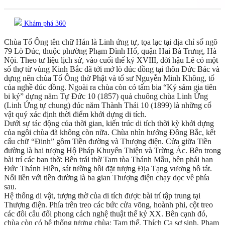
Khám phá 360
Chùa Tổ Ông tên chữ Hán là Linh ứng tự, tọa lạc tại địa chỉ số ngõ
79 Lò Đúc, thuộc phường Phạm Đình Hổ, quận Hai Bà Trưng, Hà
Nội. Theo tư liệu lịch sử, vào cuối thế kỷ XVIII, đời hậu Lê có một
số thợ từ vùng Kinh Bắc đã tới mở lò đúc đồng tại thôn Đức Bác và
dựng nên chùa Tổ Ông thờ Phật và tổ sư Nguyễn Minh Không, tổ
của nghề đúc đồng. Ngoài ra chùa còn có tấm bia “Ký sám gia tiên
bi ký” dựng năm Tự Đức 10 (1857) quả chuông chùa Linh Ứng
(Linh Ứng tự chung) đúc năm Thành Thái 10 (1899) là những cổ
vật quý xác định thời điểm khởi dựng di tích.
Dưới sự tác động của thời gian, kiến trúc di tích thời kỳ khởi dựng
của ngôi chùa đã không còn nữa. Chùa nhìn hướng Đông Bắc, kết
cấu chữ “Đinh” gồm Tiền đường và Thượng điện. Cửa giữa Tiền
đường là hai tượng Hộ Pháp Khuyến Thiện và Trừng Ác. Bên trong
bài trí các ban thờ: Bên trái thờ Tam tòa Thánh Mẫu, bên phải ban
Đức Thánh Hiền, sát tường hồi đặt tượng Địa Tạng vương bồ tát.
Nối liền với tiền đường là ba gian Thượng điện chạy dọc về phía
sau.
Hệ thống di vật, tượng thờ của di tích được bài trí tập trung tại
Thượng điện. Phía trên treo các bức cửa võng, hoành phi, cột treo
các đôi câu đối phong cách nghệ thuật thế kỷ XX. Bên cạnh đó,
chùa còn có hệ thống tượng chùa: Tam thế, Thích Ca sơ sinh, Phạm